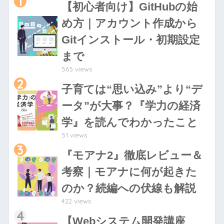
1
【初心者向け】GitHubの始
め方｜アカウント作成から
Gitインストール・初期設定
まで
565 views
2
子育ては“思い込み”より“デ
ータ”が大事？『学力の経済
学』を読んでわかったこと
51 views
3
『モアナ2』徹底レビュー＆
考察｜モアナに何が起きた
のか？続編への伏線も解説
422 views
4
【Webシステム開発講座