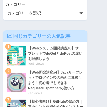
カテゴリー
同じカテゴリーの人気記事
1
【Webシステム開発講座#6】サー
ブレットでdoGetとdoPostの違い
を理解しよう
1068 views
2
【Web開発講座#4】Javaサーブレ
ットでログイン後の画面に遷移し
よう！初心者でもできる
RequestDispatcherの使い方
717 views
3
【初心者向け】GitHubの始め方｜
アカウント作成からGitインストー