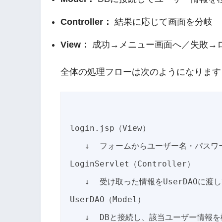
Controller：
結果に応じて画面を分岐
View：
成功→メニュー画面へ／失敗→
全体の処理フローは次のようになります
login.jsp（View）

   ↓  フォームからユーザー名・パスワードをPOST送信

LoginServlet（Controller）

   ↓  受け取った情報をUserDAOに渡して照合を依頼

UserDAO（Model）

   ↓  DBと接続し、該当ユーザー情報を検索
