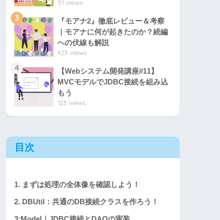
51 views
3
『モアナ2』徹底レビュー＆考察
｜モアナに何が起きたのか？続編
への伏線も解説
423 views
4
【Webシステム開発講座#11】
MVCモデルでJDBC接続を組み込
もう
123 views
目次
1. まずは処理の全体像を確認しよう！
2. DBUtil：共通のDB接続クラスを作ろう！
3:Model｜JDBC接続とDAOの実装