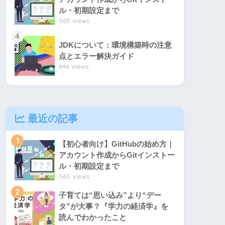
ル・初期設定まで
565 views
4
JDKについて：環境構築時の注意
点とエラー解決ガイド
446 views
最近の記事
1
【初心者向け】GitHubの始め方｜
アカウント作成からGitインストー
ル・初期設定まで
565 views
2
子育ては“思い込み”より“デー
タ”が大事？『学力の経済学』を
読んでわかったこと