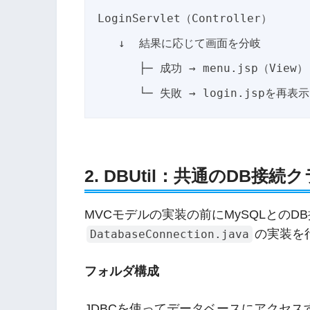
LoginServlet（Controller）

   ↓  結果に応じて画面を分岐

      ├─ 成功 → menu.jsp（View）

2. DBUtil：共通のDB接
MVCモデルの実装の前にMySQLとの
の実装を
DatabaseConnection.java
フォルダ構成
JDBCを使ってデータベースにアクセ