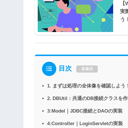
【
実
う
目次
非表示
1. まずは処理の全体像を確認しよう
2. DBUtil：共通のDB接続クラスを
3:Model｜JDBC接続とDAOの実装
4:Controller｜LoginServletの実装