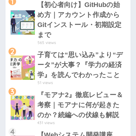
1
【初心者向け】GitHubの始
め方｜アカウント作成から
Gitインストール・初期設定
まで
565 views
2
子育ては“思い込み”より“デ
ータ”が大事？『学力の経済
学』を読んでわかったこと
51 views
3
『モアナ2』徹底レビュー＆
考察｜モアナに何が起きた
のか？続編への伏線も解説
431 views
4
【Webシステム開発講座