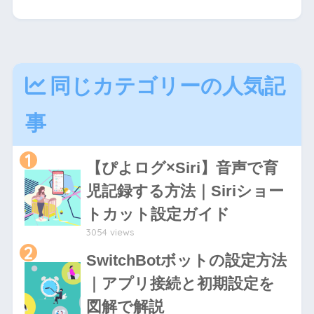
同じカテゴリーの人気記
事
1
【ぴよログ×Siri】音声で育
児記録する方法｜Siriショー
トカット設定ガイド
3054 views
2
SwitchBotボットの設定方法
｜アプリ接続と初期設定を
図解で解説