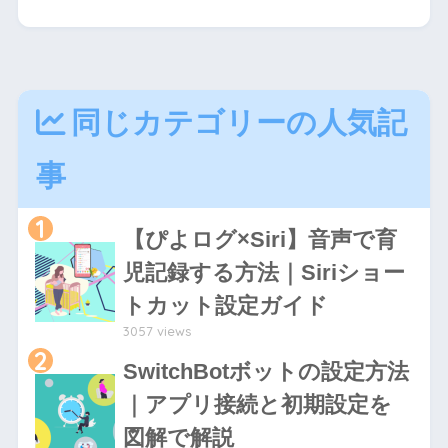
同じカテゴリーの人気記
事
1
【ぴよログ×Siri】音声で育
児記録する方法｜Siriショー
トカット設定ガイド
3057 views
2
SwitchBotボットの設定方法
｜アプリ接続と初期設定を
図解で解説