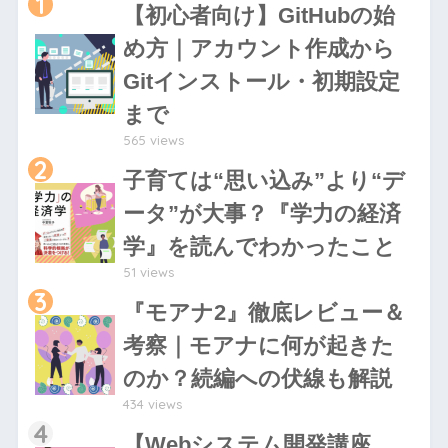
1
【初心者向け】GitHubの始
め方｜アカウント作成から
Gitインストール・初期設定
まで
565 views
2
子育ては“思い込み”より“デ
ータ”が大事？『学力の経済
学』を読んでわかったこと
51 views
3
『モアナ2』徹底レビュー＆
考察｜モアナに何が起きた
のか？続編への伏線も解説
434 views
4
【Webシステム開発講座