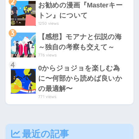
2
お勧めの漫画『Masterキー
トン』について
1250 views
3
【感想】モアナと伝説の海
～独自の考察も交えて～
776 views
4
0からジョジョを楽しむ為
に〜何部から読めば良いか
の最適解〜
771 views
最近の記事