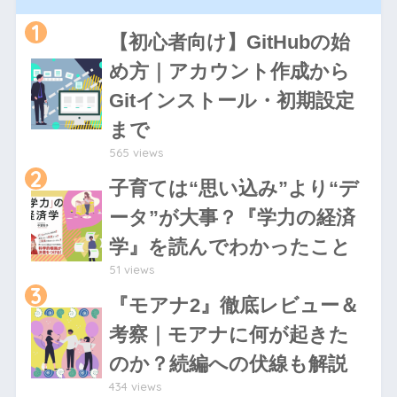
1
【初心者向け】GitHubの始
め方｜アカウント作成から
Gitインストール・初期設定
まで
565 views
2
子育ては“思い込み”より“デ
ータ”が大事？『学力の経済
学』を読んでわかったこと
51 views
3
『モアナ2』徹底レビュー＆
考察｜モアナに何が起きた
のか？続編への伏線も解説
434 views